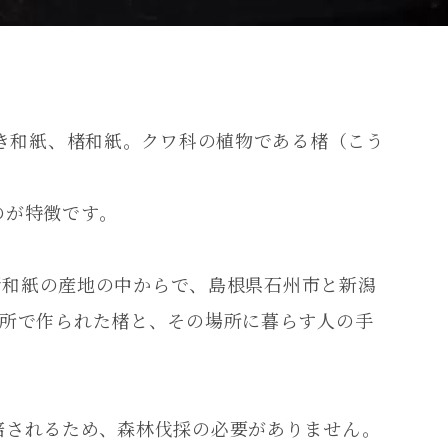
漉き和紙、楮和紙。クワ科の植物である楮（こう
のが特徴です。
の楮和紙の産地の中からで、島根県石州市と新潟
場所で作られた楮と、その場所に暮らす人の手
。
培されるため、森林伐採の必要がありません。