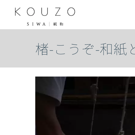
楮-こうぞ-和紙